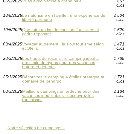
06/2/2026
Villas avec piscine à grand baie
667
clics
18/5/2025
Le naturisme en famille : une expérience de
2 504
liberté partagée
clics
10/5/2025
Que faire au lac de christus ? activités et
1 629
cadre reposant
clics
03/4/2025
Voyager autrement : le slow tourisme selon
1 471
ecÔtelia
clics
28/3/2025
Les hauts de rosans : le camping idéal à
1 789
proximité de nyons pour des vacances
clics
nature et détente
25/3/2025
Découvrez le camping 4 étoiles bretagne au
1 721
domaine de pendruc
clics
08/3/2025
Meilleurs campings en ardèche pour des
2 184
vacances inoubliables : découvrez les
clics
ranchisses
Notre sélection de campings...