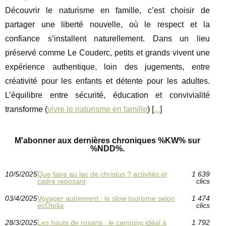
Découvrir le naturisme en famille, c’est choisir de
partager une liberté nouvelle, où le respect et la
confiance s’installent naturellement. Dans un lieu
préservé comme Le Couderc, petits et grands vivent une
expérience authentique, loin des jugements, entre
créativité pour les enfants et détente pour les adultes.
L’équilibre entre sécurité, éducation et convivialité
transforme (
vivre le naturisme en famille
) [
...
]
M'abonner aux dernières chroniques %KW% sur
%NDD%.
10/5/2025
Que faire au lac de christus ? activités et
1 639
cadre reposant
clics
03/4/2025
Voyager autrement : le slow tourisme selon
1 474
ecÔtelia
clics
28/3/2025
Les hauts de rosans : le camping idéal à
1 792