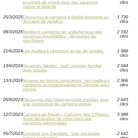
proximité de nyons pour des vacances
clics
nature et détente
25/3/2025
Découvrez le camping 4 étoiles bretagne au
1 730
domaine de pendruc
clics
08/3/2025
Meilleurs campings en ardèche pour des
2 192
vacances inoubliables : découvrez les
clics
ranchisses
21/6/2024
Les meilleurs campings au lac de vendée
1 989
clics
13/6/2024
Vacances idéales : petit camping familial
2 044
avec piscine
clics
13/1/2024
Voyager en bonne conscience : les meilleurs
2 966
campings écoresponsables en Gironde avec
clics
piscine
05/8/2023
Découvrez des hébergements insolites pour
2 643
une expérience de camping unique
clics
12/7/2023
Camping de Royan - Camping des 2 Plages :
3 988
Votre destination de choix pour des
clics
vacances mémorables
05/7/2023
Domaine Les Carrelets : Une escapade
2 642
nature enchantée
clics