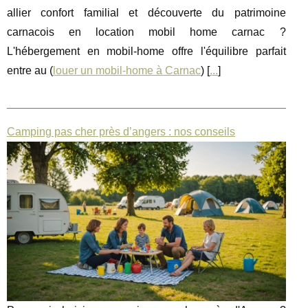
allier confort familial et découverte du patrimoine
carnacois en location mobil home carnac ?
L'hébergement en mobil-home offre l'équilibre parfait
entre au (
louer un mobil-home à Carnac
) [
...
]
Camping pas cher près d’angers : nos conseils