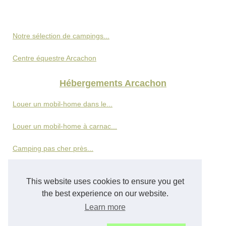
Notre sélection de campings...
Centre équestre Arcachon
Hébergements Arcachon
Louer un mobil-home dans le...
Louer un mobil-home à carnac...
Camping pas cher près...
Villas avec piscine à grand...
This website uses cookies to ensure you get
Le naturisme en famille : une...
the best experience on our website.
Learn more
Que faire au lac de christus...