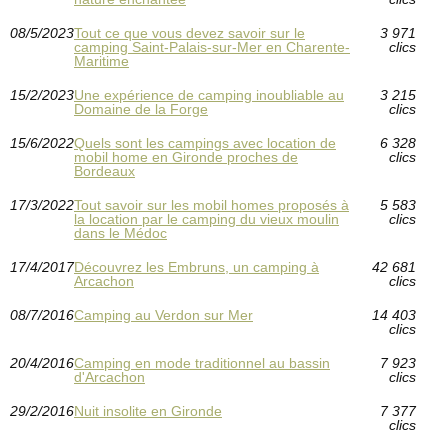
08/5/2023
Tout ce que vous devez savoir sur le
3 971
camping Saint-Palais-sur-Mer en Charente-
clics
Maritime
15/2/2023
Une expérience de camping inoubliable au
3 215
Domaine de la Forge
clics
15/6/2022
Quels sont les campings avec location de
6 328
mobil home en Gironde proches de
clics
Bordeaux
17/3/2022
Tout savoir sur les mobil homes proposés à
5 583
la location par le camping du vieux moulin
clics
dans le Médoc
17/4/2017
Découvrez les Embruns, un camping à
42 681
Arcachon
clics
08/7/2016
Camping au Verdon sur Mer
14 403
clics
20/4/2016
Camping en mode traditionnel au bassin
7 923
d'Arcachon
clics
29/2/2016
Nuit insolite en Gironde
7 377
clics