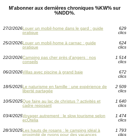
M'abonner aux dernières chroniques %KW% sur
%NDD%.
27/2/2026
Louer un mobil-home dans le gard : guide
629
pratique
clics
25/2/2026
Louer un mobil-home à carnac : guide
624
pratique
clics
22/2/2026
Camping pas cher près d’angers : nos
1 514
conseils
clics
06/2/2026
Villas avec piscine à grand baie
672
clics
18/5/2025
Le naturisme en famille : une expérience de
2 509
liberté partagée
clics
10/5/2025
Que faire au lac de christus ? activités et
1 640
cadre reposant
clics
03/4/2025
Voyager autrement : le slow tourisme selon
1 474
ecÔtelia
clics
28/3/2025
Les hauts de rosans : le camping idéal à
1 793
proximité de nyons pour des vacances
clics